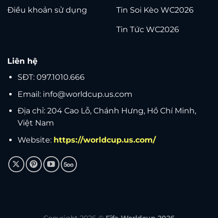
Điều khoản sử dụng
Tin Soi Kèo WC2026
Tin Tức WC2026
Liên hệ
SĐT: 097.1010.666
Email:
info@worldcup.us.com
Địa chỉ: 204 Cao Lỗ, Chánh Hưng, Hồ Chí Minh,
Việt Nam
Website:
https://worldcup.us.com/
Copyright 2026 ©
Fifa Worldcup 2026