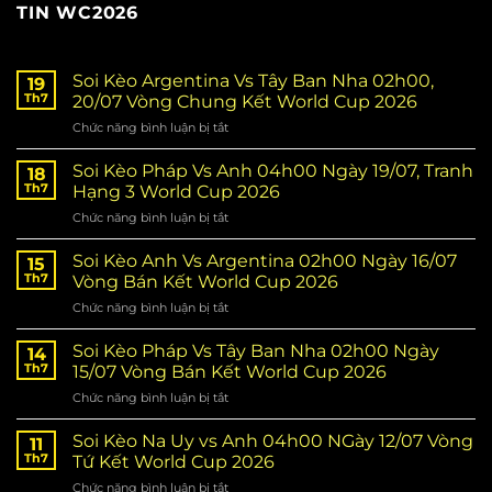
TIN WC2026
Soi Kèo Argentina Vs Tây Ban Nha 02h00,
19
Th7
20/07 Vòng Chung Kết World Cup 2026
Chức năng bình luận bị tắt
ở
Soi
Kèo
Soi Kèo Pháp Vs Anh 04h00 Ngày 19/07, Tranh
18
Argentina
Th7
Hạng 3 World Cup 2026
Vs
Chức năng bình luận bị tắt
ở
Tây
Soi
Ban
Kèo
Soi Kèo Anh Vs Argentina 02h00 Ngày 16/07
Nha
15
Pháp
02h00,
Th7
Vòng Bán Kết World Cup 2026
Vs
20/07
Chức năng bình luận bị tắt
ở
Anh
Vòng
Soi
04h00
Chung
Kèo
Soi Kèo Pháp Vs Tây Ban Nha 02h00 Ngày
Ngày
14
Kết
Anh
19/07,
Th7
15/07 Vòng Bán Kết World Cup 2026
World
Vs
Tranh
Cup
Chức năng bình luận bị tắt
ở
Argentina
Hạng
2026
Soi
02h00
3
Kèo
Soi Kèo Na Uy vs Anh 04h00 NGày 12/07 Vòng
Ngày
11
World
Pháp
16/07
Th7
Tứ Kết World Cup 2026
Cup
Vs
Vòng
2026
Chức năng bình luận bị tắt
ở
Tây