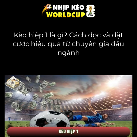
Bỏ
qua
nội
dung
Kèo hiệp 1 là gì? Cách đọc và đặt
cược hiệu quả từ chuyên gia đầu
ngành