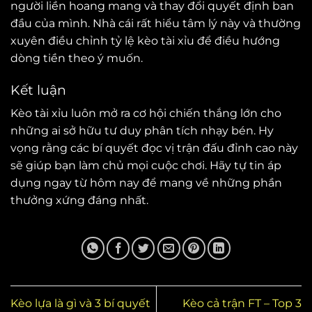
người liền hoang mang và thay đổi quyết định ban
đầu của mình. Nhà cái rất hiểu tâm lý này và thường
xuyên điều chỉnh tỷ lệ kèo tài xỉu để điều hướng
dòng tiền theo ý muốn.
Kết luận
Kèo tài xỉu luôn mở ra cơ hội chiến thắng lớn cho
những ai sở hữu tư duy phân tích nhạy bén. Hy
vọng rằng các bí quyết đọc vị trận đấu đỉnh cao này
sẽ giúp bạn làm chủ mọi cuộc chơi. Hãy tự tin áp
dụng ngay từ hôm nay để mang về những phần
thưởng xứng đáng nhất.
Kèo lựa là gì và 3 bí quyết
Kèo cả trận FT – Top 3