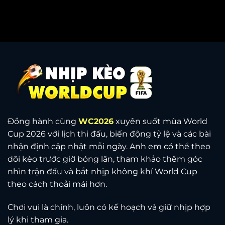
2026
Đồng hành cùng
WC2026
xuyên suốt mùa World
Cup 2026 với lịch thi đấu, biến động tỷ lệ và các bài
nhận định cập nhật mỗi ngày. Anh em có thể theo
dõi kèo trước giờ bóng lăn, tham khảo thêm góc
nhìn trận đấu và bắt nhịp không khí World Cup
theo cách thoải mái hơn.
Chơi vui là chính, luôn có kế hoạch và giữ nhịp hợp
lý khi tham gia.