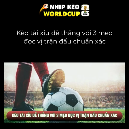
Bỏ
qua
nội
dung
Kèo tài xỉu dễ thắng với 3 mẹo
đọc vị trận đấu chuẩn xác