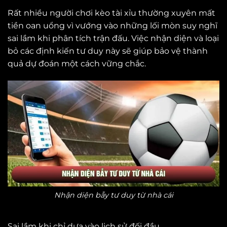
Rất nhiều người chơi kèo tài xỉu thường xuyên mất
tiền oan uổng vì vướng vào những lối mòn suy nghĩ
sai lầm khi phân tích trận đấu. Việc nhận diện và loại
bỏ các định kiến tư duy này sẽ giúp bảo vệ thành
quả dự đoán một cách vững chắc.
Nhận diện bẫy tư duy từ nhà cái
Sai lầm khi chỉ dựa vào lịch sử đối đầu