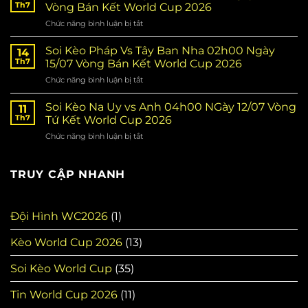
Pháp
02h00,
Th7
Vòng Bán Kết World Cup 2026
Vs
20/07
Chức năng bình luận bị tắt
ở
Anh
Vòng
Soi
04h00
Chung
Kèo
Soi Kèo Pháp Vs Tây Ban Nha 02h00 Ngày
Ngày
14
Kết
Anh
19/07,
Th7
15/07 Vòng Bán Kết World Cup 2026
World
Vs
Tranh
Cup
Chức năng bình luận bị tắt
ở
Argentina
Hạng
2026
Soi
02h00
3
Kèo
Soi Kèo Na Uy vs Anh 04h00 NGày 12/07 Vòng
Ngày
11
World
Pháp
16/07
Th7
Tứ Kết World Cup 2026
Cup
Vs
Vòng
2026
Chức năng bình luận bị tắt
ở
Tây
Bán
Soi
Ban
Kết
Kèo
Nha
World
Na
TRUY CẬP NHANH
02h00
Cup
Uy
Ngày
2026
vs
15/07
Anh
Vòng
Đội Hình WC2026
(1)
04h00
Bán
NGày
Kết
Kèo World Cup 2026
(13)
12/07
World
Vòng
Cup
Tứ
Soi Kèo World Cup
(35)
2026
Kết
World
Tin World Cup 2026
(11)
Cup