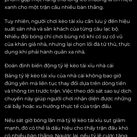
xanh cho một trận cầu nhiều bàn thắng.
Tuy nhiên, người chơi kèo tài xỉu cần lưu ý đến hiệu
suất sân nhà và sân khách của từng câu lạc bộ.
Nhiều đội bóng chỉ chơi bùng nổ khi có sự cổ vũ
của khán giả nhà, nhưng lại chọn lối đá tử thủ, thực
dụng khi phải hành quân xa nhà.
Đoán định biến động tỷ lệ kèo tài xỉu nhà cái
Bảng tỷ lệ kèo tài xỉu của nhà cái không bao giờ
đứng yên mà liên tục thay đổi dựa trên dòng tiền
và thông tin trước trận. Việc theo dõi sát sao sự dịch
chuyển này giúp người chơi nhận diện được những
cái bẫy hoặc xu hướng thực tế của trận đấu.
Nếu sát giờ bóng lăn mà tỷ lệ kèo tài xỉu sụt giảm
mạnh, đó có thể là dấu hiệu cho thấy trận đấu khó
có nhiều bàn thắng. Ngược lại, nếu tỷ lệ cược tăng