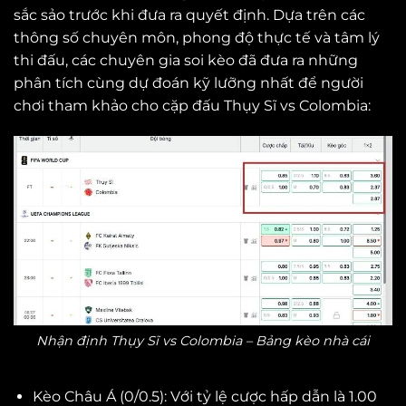
sắc sảo trước khi đưa ra quyết định. Dựa trên các
thông số chuyên môn, phong độ thực tế và tâm lý
thi đấu, các chuyên gia soi kèo đã đưa ra những
phân tích cùng dự đoán kỹ lưỡng nhất để người
chơi tham khảo cho cặp đấu Thụy Sĩ vs Colombia:
Nhận định Thụy Sĩ vs Colombia – Bảng kèo nhà cái
Kèo Châu Á (0/0.5): Với tỷ lệ cược hấp dẫn là 1.00