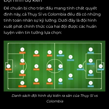
Để chuẩn bị cho trận đấu mang tính chất quyết
định này, cả Thụy Sĩ vs Colombia đều đã có những
tính toán nhân sự kỹ lưỡng. Dưới đây là đội hình
xuất phát chính thức của hai đội được các huấn
luyện viên tin tưởng lựa chọn:
Danh sách đội hình dự kiến ra sân của Thụy Sĩ vs
Colombia