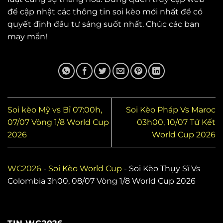
để cập nhật các thông tin soi kèo mới nhất để có
quyết định đầu tư sáng suốt nhất. Chúc các bạn
may mắn!
Soi kèo Mỹ vs Bỉ 07:00h,
Soi Kèo Pháp Vs Maroc
07/07 Vòng 1/8 World Cup
03h00, 10/07 Tứ Kết
2026
World Cup 2026
WC2026
-
Soi Kèo World Cup
-
Soi Kèo Thụy Sĩ Vs
Colombia 3h00, 08/07 Vòng 1/8 World Cup 2026