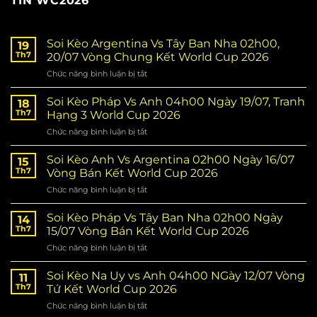
TIN WC2026
Soi Kèo Argentina Vs Tây Ban Nha 02h00,
19
Th7
20/07 Vòng Chung Kết World Cup 2026
Chức năng bình luận bị tắt
ở
Soi
Kèo
Soi Kèo Pháp Vs Anh 04h00 Ngày 19/07, Tranh
18
Argentina
Th7
Hạng 3 World Cup 2026
Vs
Chức năng bình luận bị tắt
ở
Tây
Soi
Ban
Kèo
Soi Kèo Anh Vs Argentina 02h00 Ngày 16/07
Nha
15
Pháp
02h00,
Th7
Vòng Bán Kết World Cup 2026
Vs
20/07
Chức năng bình luận bị tắt
ở
Anh
Vòng
Soi
04h00
Chung
Kèo
Soi Kèo Pháp Vs Tây Ban Nha 02h00 Ngày
Ngày
14
Kết
Anh
19/07,
Th7
15/07 Vòng Bán Kết World Cup 2026
World
Vs
Tranh
Cup
Chức năng bình luận bị tắt
ở
Argentina
Hạng
2026
Soi
02h00
3
Kèo
Soi Kèo Na Uy vs Anh 04h00 NGày 12/07 Vòng
Ngày
11
World
Pháp
16/07
Th7
Tứ Kết World Cup 2026
Cup
Vs
Vòng
2026
Chức năng bình luận bị tắt
ở
Tây
Bán