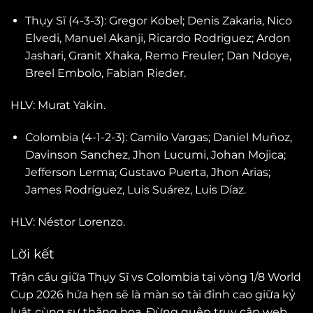
Thụy Sĩ (4-3-3): Gregor Kobel; Denis Zakaria, Nico
Elvedi, Manuel Akanji, Ricardo Rodriguez; Ardon
Jashari, Granit Xhaka, Remo Freuler; Dan Ndoye,
Breel Embolo, Fabian Rieder.
HLV: Murat Yakin.
Colombia (4-1-2-3): Camilo Vargas; Daniel Muñoz,
Davinson Sanchez, Jhon Lucumi, Johan Mojica;
Jefferson Lerma; Gustavo Puerta, Jhon Arias;
James Rodríguez, Luis Suárez, Luis Díaz.
HLV: Néstor Lorenzo.
Lời kết
Trận cầu giữa Thụy Sĩ vs Colombia tại vòng 1/8 World
Cup 2026 hứa hẹn sẽ là màn so tài đỉnh cao giữa kỷ
luật cùng sự thăng hoa. Đừng quên truy cập web