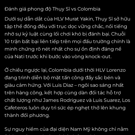
Đánh giá phong độ Thụy Sĩ vs Colombia
Dưới sự dẫn dắt của HLV Murat Yakin, Thụy Sĩ sở hữu
tập thể đồng đều với trục dọc vững chắc, nổi tiếng
nhờ sự kỷ luật cùng lối chơi khó bị đánh bại. Chuỗi
10 trận bất bại liên tiếp trên mọi đấu trường chính là
minh chứng rõ nét nhất cho sự ổn định đáng nể
của Nati trước khi bước vào vòng knock-out.
Ở chiều ngược lại, Colombia dưới thời HLV Lorenzo
đang trình diễn bộ mặt tấn công đầy sắc bén và
giàu cảm hứng. Với Luis Diaz – ngôi sao sáng nhất
trên hàng công, kết hợp cùng dàn đối tác hỗ trợ
chất lượng như James Rodriguez và Luis Suarez, Los
Cafeteros luôn duy trì sức ép nghẹt thở lên khung
thành đối phương.
Sự nguy hiểm của đại diện Nam Mỹ không chỉ nằm