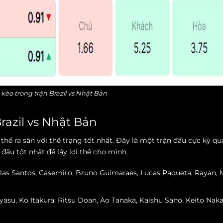
 kèo trong trận Brazil vs Nhật Bản
Brazil vs Nhật Bản
thể ra sân với thể trạng tốt nhất. Đây là một trận đấu cực kỳ q
đấu tốt nhất để lấy lợi thế cho mình.
ouglas Santos; Casemiro, Bruno Guimaraes, Lucas Paqueta; Rayan,
miyasu, Ko Itakura; Ritsu Doan, Ao Tanaka, Kaishu Sano, Keito Nak