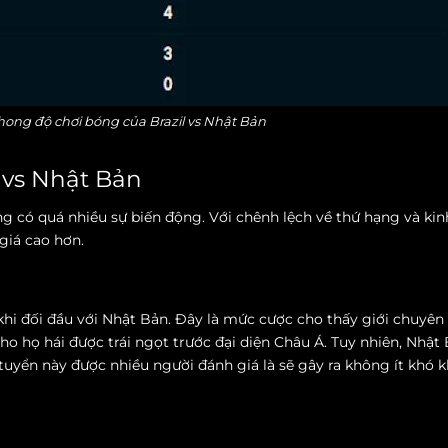
hong độ chơi bóng của Brazil vs Nhật Bản
l vs Nhật Bản
ông có quá nhiều sự biến động. Với chênh lệch về thứ hạng và k
giá cao hơn.
khi đối đầu với Nhật Bản. Đây là mức cược cho thấy giới chuyên 
o họ hái được trái ngọt trước đại diện Châu Á. Tuy nhiên, Nhật
i tuyển này được nhiều người đánh giá là sẽ gây ra không ít khó 