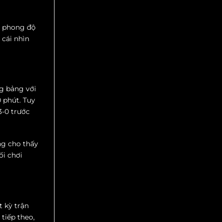
á phong độ
 cái nhìn
ng bảng với
0 phút. Tuy
3-0 trước
ng cho thấy
ối chơi
t kỳ trận
 tiếp theo,