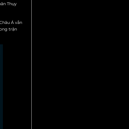
hân Thụy
n Châu Á vẫn
rong trận