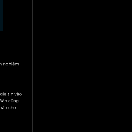
inh nghiệm
gia tin vào
 Bản cũng
khăn cho