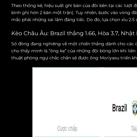
Theo thống kê, hiệu suất ghi bàn của đôi bên tại các lượt 
bình ghi hơn 2 bàn một trận). Tuy nhiên, bước vào vòng đấ
mắc phải những sai lầm đáng tiếc. Do đó, lựa chọn xỉu 2.5 
Kèo Châu Âu: Brazil thắng 1.66, Hòa 3.7, Nhật
Số đông đang nghiêng về một chiến thắng dành cho các cầ
cho thấy mình là “ông kẹ” của những đội bóng lớn khi liê
thuật phòng ngự chắc chắn sẽ được ông Moriyasu triển khai