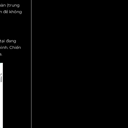
bàn (trung
àn để không
tại đang
mình. Chiến
a.