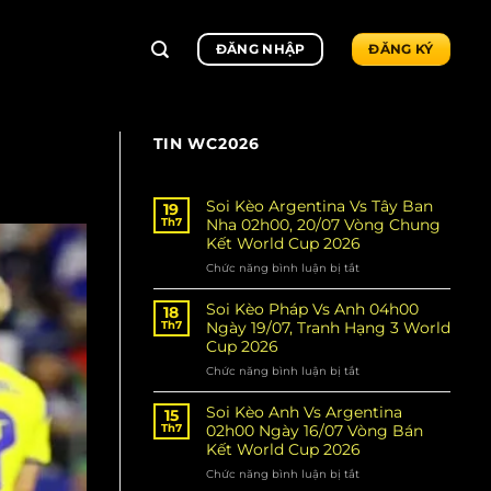
ĐĂNG NHẬP
ĐĂNG KÝ
TIN WC2026
Soi Kèo Argentina Vs Tây Ban
19
Th7
Nha 02h00, 20/07 Vòng Chung
Kết World Cup 2026
Chức năng bình luận bị tắt
ở
Soi
Kèo
Soi Kèo Pháp Vs Anh 04h00
18
Argentina
Th7
Ngày 19/07, Tranh Hạng 3 World
Vs
Cup 2026
Tây
Chức năng bình luận bị tắt
ở
Ban
Soi
Nha
Kèo
02h00,
Soi Kèo Anh Vs Argentina
15
Pháp
20/07
Th7
02h00 Ngày 16/07 Vòng Bán
Vs
Vòng
Kết World Cup 2026
Anh
Chung
Chức năng bình luận bị tắt
ở
04h00
Kết