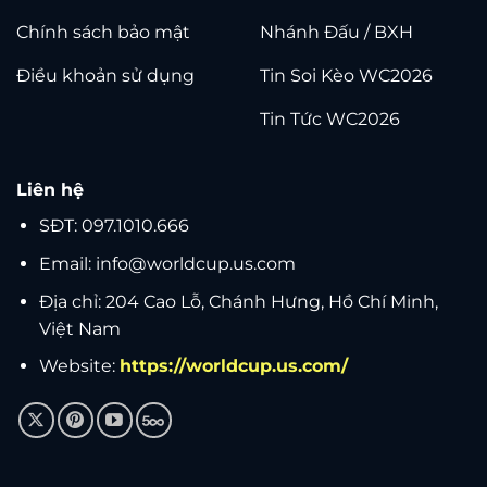
Chính sách bảo mật
Nhánh Đấu / BXH
Điều khoản sử dụng
Tin Soi Kèo WC2026
Tin Tức WC2026
Liên hệ
SĐT: 097.1010.666
Email:
info@worldcup.us.com
Địa chỉ: 204 Cao Lỗ, Chánh Hưng, Hồ Chí Minh,
Việt Nam
Website:
https://worldcup.us.com/