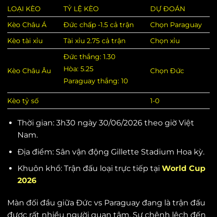
LOẠI KÈO
TỶ LỆ KÈO
DỰ ĐOÁN
Kèo Châu Á
Đức chấp -1.5 cả trận
Chọn Paraguay
Kèo tài xỉu
Tài xỉu 2.75 cả trận
Chọn xỉu
Đức thắng: 1.30
Hòa: 5.25
Kèo Châu Âu
Chọn Đức
Paraguay thắng: 10
Kèo tỷ số
1-0
Thời gian: 3h30 ngày 30/06/2026 theo giờ Việt
Nam.
Địa điểm: Sân vận động Gillette Stadium Hoa kỳ.
Khuôn khổ: Trận đấu loại trực tiếp tại
World Cup
2026
Màn đối đầu giữa Đức vs Paraguay đang là trận đấu
được rất nhiều người quan tâm. Sự chênh lệch đến