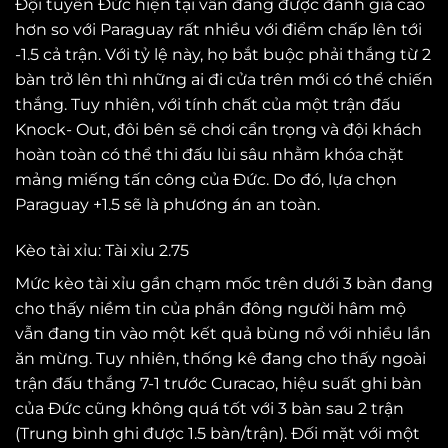
Đội tuyển Đức hiện tại vẫn đang được đánh giá cao
hơn so với Paraguay rất nhiều với điểm chấp lên tới
-1.5 cả trận. Với tỷ lệ này, họ bắt buộc phải thắng từ 2
bàn trở lên thì những ai đi cửa trên mới có thể chiến
thắng. Tuy nhiên, với tính chất của một trận đấu
Knock- Out, đôi bên sẽ chơi cẩn trọng và đội khách
hoàn toàn có thể thi đấu lùi sâu nhằm khóa chặt
mảng miếng tấn công của Đức. Do đó, lựa chọn
Paraguay +1.5 sẽ là phương án an toàn.
Kèo tài xỉu: Tài xỉu 2.75
Mức kèo tài xỉu gần chạm mốc trên dưới 3 bàn đang
cho thấy niềm tin của phần đông người hâm mộ
vẫn đang tin vào một kết quả bùng nổ với nhiều lần
ăn mừng. Tuy nhiên, thống kê đang cho thấy ngoài
trận đấu thắng 7-1 trước Curacao, hiệu suất ghi bàn
của Đức cũng không quá tốt với 3 bàn sau 2 trận
(Trung bình ghi được 1.5 bàn/trận). Đối mặt với một